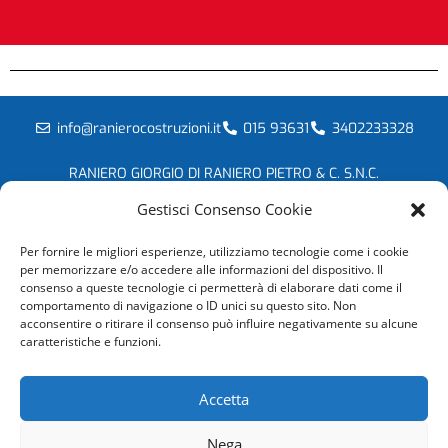
info@ranierocostruzioni.it
015 93631
3402233328
RANIERO GIORGIO DI RANIERO PIETRO & C. S.N.C.
P.I 01503600023
Gestisci Consenso Cookie
Via Colorei, 56 -13854 Quaregna Cerreto (BI) Italia
© Copyright 2020/2026
Per fornire le migliori esperienze, utilizziamo tecnologie come i cookie
per memorizzare e/o accedere alle informazioni del dispositivo. Il
Orari
consenso a queste tecnologie ci permetterà di elaborare dati come il
comportamento di navigazione o ID unici su questo sito. Non
acconsentire o ritirare il consenso può influire negativamente su alcune
Lun - Ven:
caratteristiche e funzioni.
8:00 - 18:00
Sab:
Accetta
8:00 - 12:00
Nega